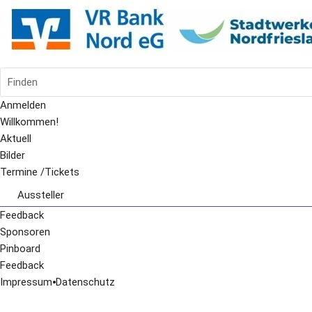
Finden
Anmelden
Willkommen!
Aktuell
Bilder
Termine /Tickets
Aussteller
Schulzentrum
Feedback
Halle 1
Sponsoren
Halle 2
Pinboard
Feedback
Impressum
⦁
Datenschutz
Freigelände